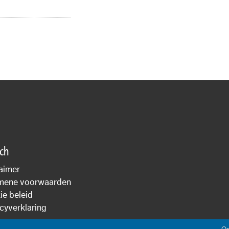
sch
aimer
mene voorwaarden
e beleid
cyverklaring