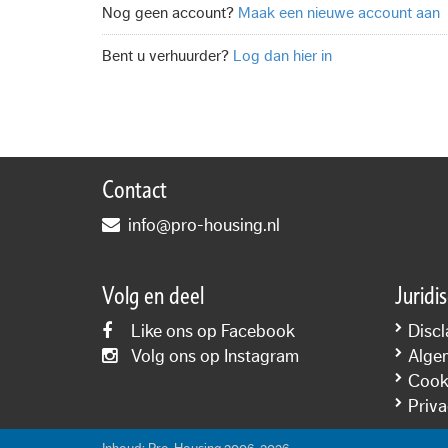
Nog geen account?
Maak een nieuwe account aan
Bent u verhuurder?
Log dan hier in
Contact
info@pro-housing.nl
Volg en deel
Juridi
Like ons op Facebook
Discl
Volg ons op Instagram
Alge
Cooki
Priva