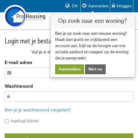
EN
Aanmelden
Inloggen
Op zoek naar een woning?
Toggle
navigat
Ben je op zoek naar een nieuwe woning?
Login met je bestaande account
Maak dan gratis en vrijblijvend een
account aan, blijf op de hoogte van ons
Vul je e-mail adres en wachtwoord in
actuele aanbod en reageer op de woning
die je aanspreekt.
E-mail adres
Aanmelden
Niet nu
Wachtwoord
Ben je je wachtwoord vergeten?
Ingelogd blijven