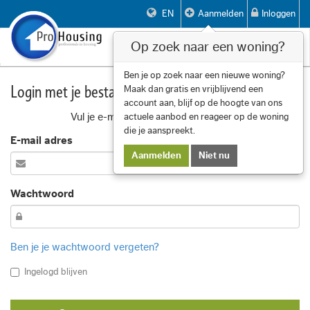
EN
Aanmelden
Inloggen
Op zoek naar een woning?
Toggle
navigat
Ben je op zoek naar een nieuwe woning?
Login met je bestaande account
Maak dan gratis en vrijblijvend een
account aan, blijf op de hoogte van ons
Vul je e-mail adres en wachtwoord in
actuele aanbod en reageer op de woning
die je aanspreekt.
E-mail adres
Aanmelden
Niet nu
Wachtwoord
Ben je je wachtwoord vergeten?
Ingelogd blijven