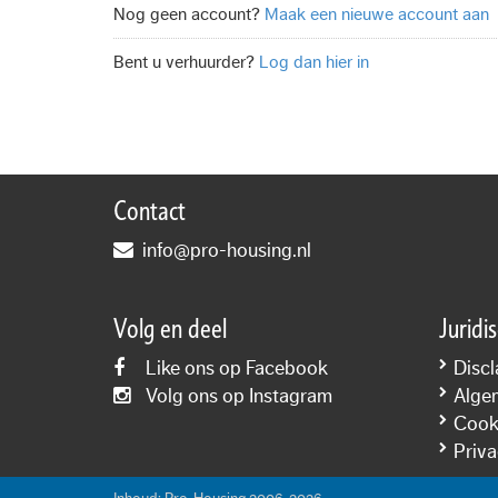
Nog geen account?
Maak een nieuwe account aan
Bent u verhuurder?
Log dan hier in
Contact
info@pro-housing.nl
Volg en deel
Juridi
Like ons op Facebook
Discl
Volg ons op Instagram
Alge
Cooki
Priva