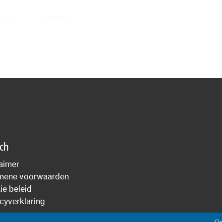
sch
aimer
mene voorwaarden
e beleid
cyverklaring