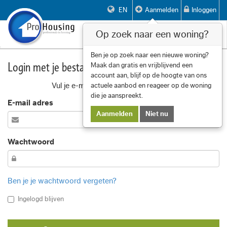
EN
Aanmelden
Inloggen
Op zoek naar een woning?
Toggle
navigat
Ben je op zoek naar een nieuwe woning?
Login met je bestaande account
Maak dan gratis en vrijblijvend een
account aan, blijf op de hoogte van ons
Vul je e-mail adres en wachtwoord in
actuele aanbod en reageer op de woning
die je aanspreekt.
E-mail adres
Aanmelden
Niet nu
Wachtwoord
Ben je je wachtwoord vergeten?
Ingelogd blijven