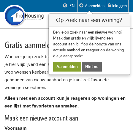
EN
Aanmelden
Inloggen
Op zoek naar een woning?
Toggle
navigat
Ben je op zoek naar een nieuwe woning?
Maak dan gratis en vrijblijvend een
Gratis aanmelden
account aan, blijf op de hoogte van ons
actuele aanbod en reageer op de woning
die je aanspreekt.
Wanneer je op zoek bent naar een geschikte huurwoning, kun
je hier vrijblijvend een account aanmaken en jouw
Aanmelden
Niet nu
woonwensen kenbaar maken. Je wordt op de hoogte
gehouden van nieuw aanbod en je kunt zelf favoriete
woningen selecteren.
Alleen met een account kun je reageren op woningen en
een lijst met favorieten aanmaken.
Maak een nieuwe account aan
Voornaam