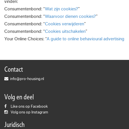
vinden:
Consumentenbond: “
Wat zijn cookies?
”
Consumentenbond: “
Waarvoor dienen cookies?
”
Consumentenbond: “
Cookies verwijderen
”
Consumentenbond: “
Cookies uitschakelen
”
Your Online Choices: “
A guide to online behavioural advertising
Contact
info@pro-housing.nl
Volg en deel
Like ons op Facebook
Volg ons op Instagram
Juridisch