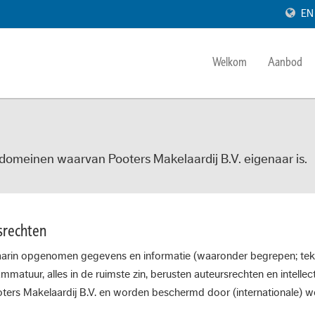
EN
Welkom
Aanbod
 domeinen waarvan Pooters Makelaardij B.V. eigenaar is.
srechten
arin opgenomen gegevens en informatie (waaronder begrepen; tekste
matuur, alles in de ruimste zin, berusten auteursrechten en intelle
ters Makelaardij B.V. en worden beschermd door (internationale) w