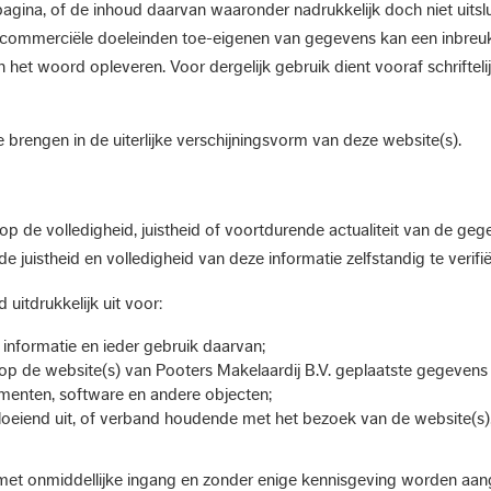
gina, of de inhoud daarvan waaronder nadrukkelijk doch niet uitsluit
 commerciële doeleinden toe-eigenen van gegevens kan een inbreuk op
n het woord opleveren. Voor dergelijk gebruik dient vooraf schrifte
te brengen in de uiterlijke verschijningsvorm van deze website(s).
 op de volledigheid, juistheid of voortdurende actualiteit van de g
juistheid en volledigheid van deze informatie zelfstandig te verifië
 uitdrukkelijk uit voor:
informatie en ieder gebruik daarvan;
 op de website(s) van Pooters Makelaardij B.V. geplaatste gegevens
agmenten, software en andere objecten;
loeiend uit, of verband houdende met het bezoek van de website(s), o
n met onmiddellijke ingang en zonder enige kennisgeving worden aan