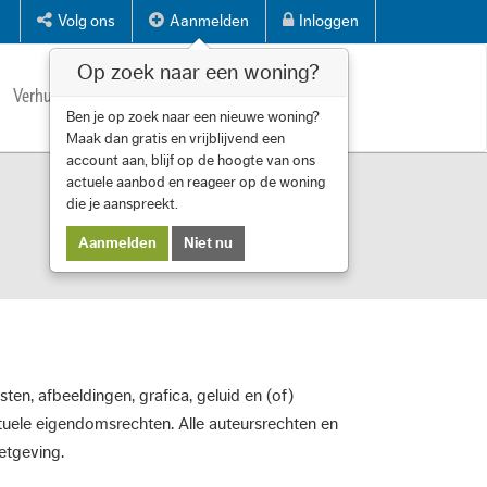
Volg ons
Aanmelden
Inloggen
Op zoek naar een woning?
Verhuren
Diensten
Over ons
Contact
Ben je op zoek naar een nieuwe woning?
Maak dan gratis en vrijblijvend een
account aan, blijf op de hoogte van ons
actuele aanbod en reageer op de woning
die je aanspreekt.
Aanmelden
Niet nu
n, afbeeldingen, grafica, geluid en (of)
ctuele eigendomsrechten. Alle auteursrechten en
etgeving.