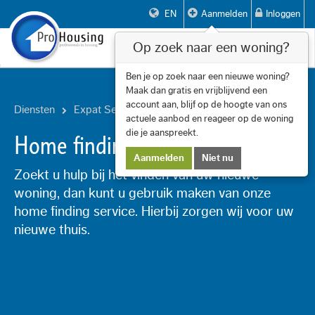
EN
Aanmelden
Inloggen
Op zoek naar een woning?
Toggle
navigat
Ben je op zoek naar een nieuwe woning?
Maak dan gratis en vrijblijvend een
account aan, blijf op de hoogte van ons
Diensten
Expat Services
actuele aanbod en reageer op de woning
die je aanspreekt.
Home finding
Aanmelden
Niet nu
Zoekt u hulp bij het vinden van uw nieuwe
woning, dan kunt u gebruik maken van onze
home finding service. Hierbij zorgen wij voor uw
nieuwe thuis.