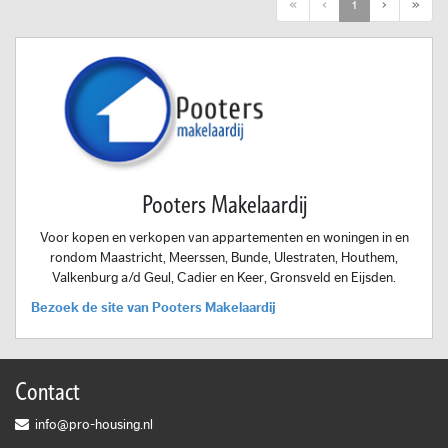
First
Previous
Next
Last
«
‹
1
›
»
Pooters Makelaardij
Voor kopen en verkopen van appartementen en woningen in en
rondom Maastricht, Meerssen, Bunde, Ulestraten, Houthem,
Valkenburg a/d Geul, Cadier en Keer, Gronsveld en Eijsden.
Bezoek de site van Pooters Makelaardij
Contact
info@pro-housing.nl