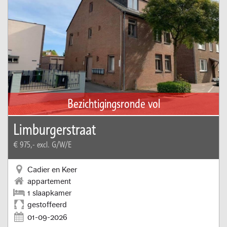
Bezichtigingsronde vol
Limburgerstraat
€ 975,-
excl. G/W/E
Cadier en Keer
appartement
1 slaapkamer
gestoffeerd
01-09-2026