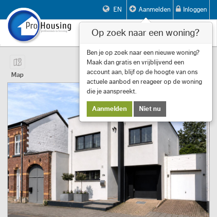
EN
Aanmelden
Inloggen
Op zoek naar een woning?
Toggle
navigat
Pagina 1 van 14 Item 1 tot 10 van 133
Ben je op zoek naar een nieuwe woning?
Maak dan gratis en vrijblijvend een
First
Previous
Next
Last
Filters
«
‹
1
›
»
account aan, blijf op de hoogte van ons
Map
actuele aanbod en reageer op de woning
die je aanspreekt.
Aanmelden
Niet nu