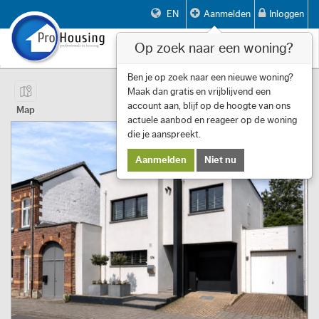
EN
Aanmelden
Inloggen
Op zoek naar een woning?
Toggle
navigat
Pagina 1 van 14 Item 1 tot 10 van 133
Ben je op zoek naar een nieuwe woning?
Maak dan gratis en vrijblijvend een
First
Previous
Next
Last
Filters
«
‹
1
›
»
account aan, blijf op de hoogte van ons
Map
actuele aanbod en reageer op de woning
die je aanspreekt.
Aanmelden
Niet nu