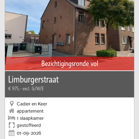
Bezichtigingsronde vol
Limburgerstraat
€ 975,-
excl. G/W/E
Cadier en Keer
appartement
1 slaapkamer
gestoffeerd
01-09-2026