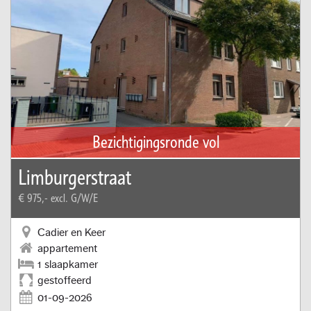
Bezichtigingsronde vol
Limburgerstraat
€ 975,-
excl. G/W/E
Cadier en Keer
appartement
1 slaapkamer
gestoffeerd
01-09-2026