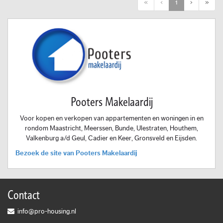
First
Previous
Next
Last
«
‹
1
›
»
Pooters Makelaardij
Voor kopen en verkopen van appartementen en woningen in en
rondom Maastricht, Meerssen, Bunde, Ulestraten, Houthem,
Valkenburg a/d Geul, Cadier en Keer, Gronsveld en Eijsden.
Bezoek de site van Pooters Makelaardij
Contact
info@pro-housing.nl