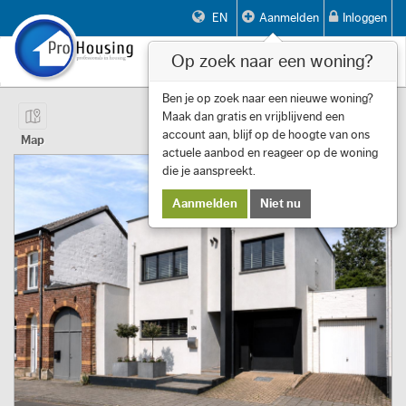
EN
Aanmelden
Inloggen
Op zoek naar een woning?
Toggle
navigat
Pagina 1 van 14 Item 1 tot 10 van 133
Ben je op zoek naar een nieuwe woning?
Maak dan gratis en vrijblijvend een
First
Previous
Next
Last
Filters
«
‹
1
›
»
account aan, blijf op de hoogte van ons
Map
actuele aanbod en reageer op de woning
die je aanspreekt.
Aanmelden
Niet nu