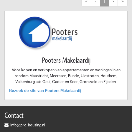
First
Previous
Next
Last
«
‹
1
›
»
Pooters Makelaardij
Voor kopen en verkopen van appartementen en woningen in en
rondom Maastricht, Meerssen, Bunde, Ulestraten, Houthem,
Valkenburg a/d Geul, Cadier en Keer, Gronsveld en Eijsden.
Bezoek de site van Pooters Makelaardij
Contact
info@pro-housing.nl