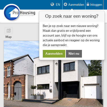
EN
Aanmelden
Inloggen
Op zoek naar een woning?
Toggle
navigat
Pagina 1 van 14 Item 1 tot 10 van 133
Ben je op zoek naar een nieuwe woning?
Maak dan gratis en vrijblijvend een
First
Previous
Next
Last
Filters
«
‹
1
›
»
account aan, blijf op de hoogte van ons
Map
actuele aanbod en reageer op de woning
die je aanspreekt.
Aanmelden
Niet nu