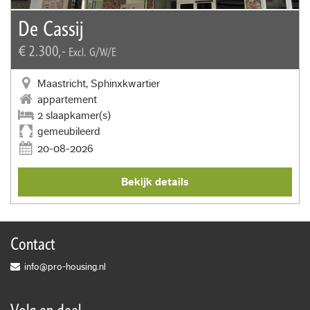
De Cassij
€ 2.300,-
Excl. G/W/E
Maastricht, Sphinxkwartier
appartement
2 slaapkamer(s)
gemeubileerd
20-08-2026
Bekijk details
Contact
info@pro-housing.nl