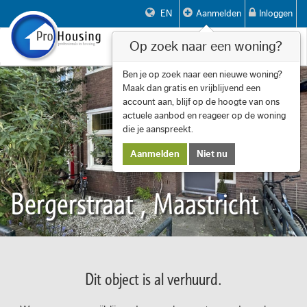
EN
Aanmelden
Inloggen
Op zoek naar een woning?
Toggle
navigat
Ben je op zoek naar een nieuwe woning?
Maak dan gratis en vrijblijvend een
account aan, blijf op de hoogte van ons
actuele aanbod en reageer op de woning
die je aanspreekt.
Aanmelden
Niet nu
Bergerstraat , Maastricht
Dit object is al verhuurd.