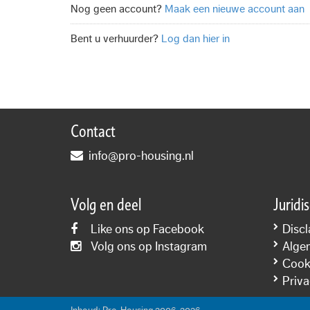
Nog geen account?
Maak een nieuwe account aan
Bent u verhuurder?
Log dan hier in
Contact
info@pro-housing.nl
Volg en deel
Juridi
Like ons op Facebook
Discl
Volg ons op Instagram
Alge
Cooki
Priva