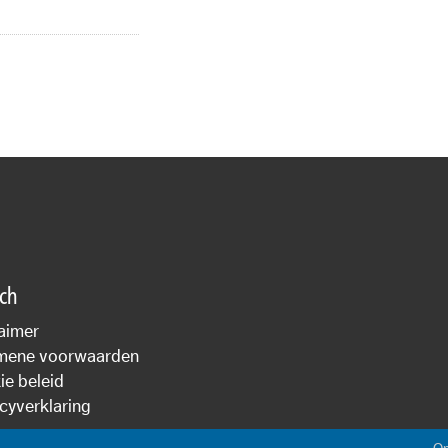
sch
aimer
mene voorwaarden
e beleid
cyverklaring