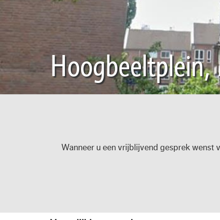
Hoogbeeltplein, 
Wanneer u een vrijblijvend gesprek wenst v