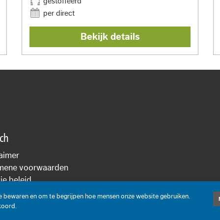
gestoffeerd
per direct
Bekijk details
sch
aimer
mene voorwaarden
e beleid
cyverklaring
te bewaren en om te begrijpen hoe mensen onze website gebruiken.
koord.
On