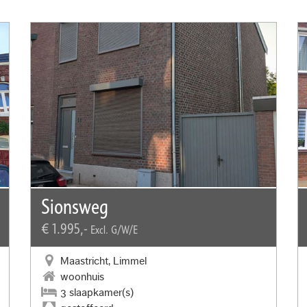
Sionsweg
€ 1.995,-
Excl. G/W/E
Maastricht, Limmel
woonhuis
3 slaapkamer(s)