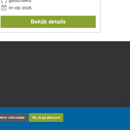
gestoffeerd
01-09-2026
Bekijk details
Meer informatie
Ok, ik ga akkoord
twerp en ontwikkeling: ©
DiD Online Maastricht
2012-2026