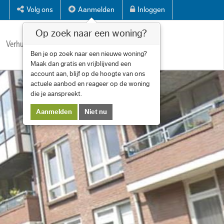
Volg ons
Aanmelden
Inloggen
Op zoek naar een woning?
Verhuren
Diensten
Over ons
Contact
Ben je op zoek naar een nieuwe woning?
Maak dan gratis en vrijblijvend een
account aan, blijf op de hoogte van ons
actuele aanbod en reageer op de woning
die je aanspreekt.
Aanmelden
Niet nu