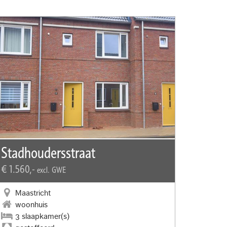
Stadhoudersstraat
€ 1.560,-
excl. GWE
Maastricht
woonhuis
3 slaapkamer(s)