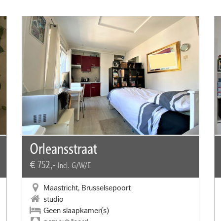
Orleansstraat
€ 752,-
Incl. G/W/E
Maastricht, Brusselsepoort
studio
Geen slaapkamer(s)