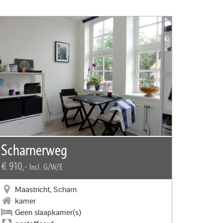
Scharnerweg
€ 910,-
Incl. G/W/E
Maastricht, Scharn
kamer
Geen slaapkamer(s)