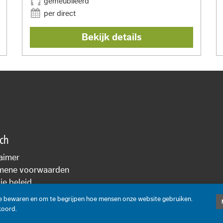
gemeubileerd
per direct
Bekijk details
sch
aimer
mene voorwaarden
e beleid
cyverklaring
te bewaren en om te begrijpen hoe mensen onze website gebruiken.
koord.
On