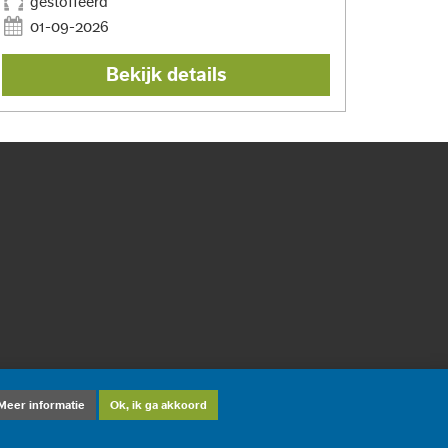
gestoffeerd
01-09-2026
Bekijk details
Meer informatie
Ok, ik ga akkoord
twerp en ontwikkeling: ©
DiD Online Maastricht
2012-2026