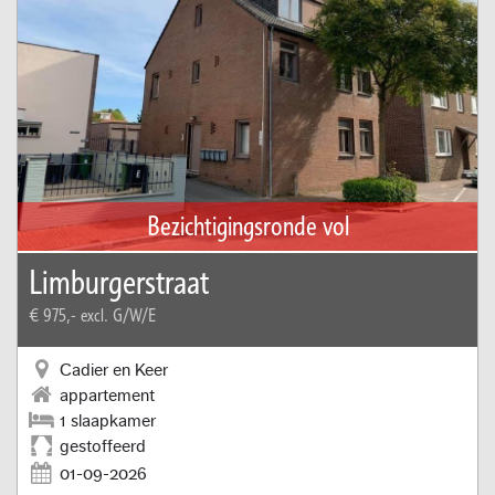
Bezichtigingsronde vol
Limburgerstraat
€ 975,-
excl. G/W/E
Cadier en Keer
appartement
1 slaapkamer
gestoffeerd
01-09-2026