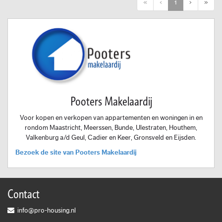
First
Previous
Next
Last
«
‹
1
›
»
Pooters Makelaardij
Voor kopen en verkopen van appartementen en woningen in en
rondom Maastricht, Meerssen, Bunde, Ulestraten, Houthem,
Valkenburg a/d Geul, Cadier en Keer, Gronsveld en Eijsden.
Bezoek de site van Pooters Makelaardij
Contact
info@pro-housing.nl