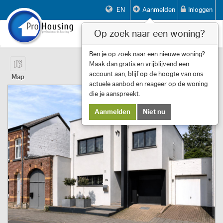
EN
Aanmelden
Inloggen
Op zoek naar een woning?
Toggle
navigat
Pagina 1 van 14 Item 1 tot 10 van 133
Ben je op zoek naar een nieuwe woning?
Maak dan gratis en vrijblijvend een
First
Previous
Next
Last
Filters
«
‹
1
›
»
account aan, blijf op de hoogte van ons
Map
actuele aanbod en reageer op de woning
die je aanspreekt.
Aanmelden
Niet nu