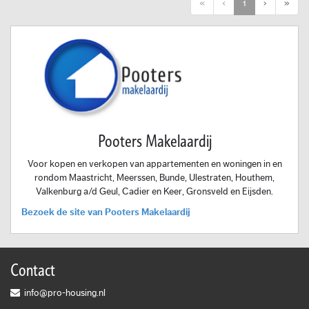
First
Previous
Next
Last
«
‹
1
›
»
Pooters Makelaardij
Voor kopen en verkopen van appartementen en woningen in en
rondom Maastricht, Meerssen, Bunde, Ulestraten, Houthem,
Valkenburg a/d Geul, Cadier en Keer, Gronsveld en Eijsden.
Bezoek de site van Pooters Makelaardij
Contact
info@pro-housing.nl