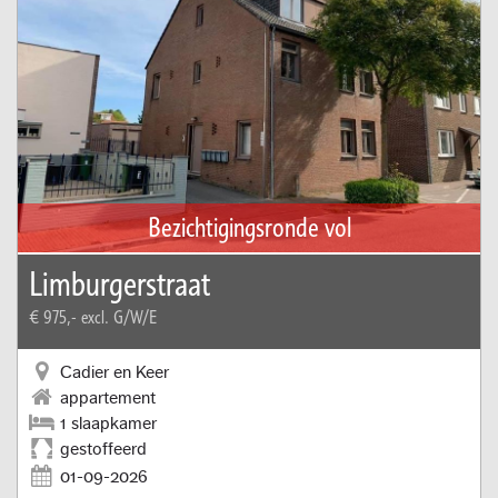
Bezichtigingsronde vol
Limburgerstraat
€ 975,-
excl. G/W/E
Cadier en Keer
appartement
1 slaapkamer
gestoffeerd
01-09-2026