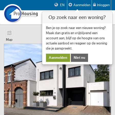
EN
Aanmelden
Inloggen
Op zoek naar een woning?
Toggle
navigat
Pagina 1 van 14 Item 1 tot 10 van 133
Ben je op zoek naar een nieuwe woning?
Maak dan gratis en vrijblijvend een
First
Previous
Next
Last
Filters
«
‹
1
›
»
account aan, blijf op de hoogte van ons
Map
actuele aanbod en reageer op de woning
die je aanspreekt.
Aanmelden
Niet nu