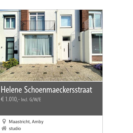
Helene Schoenmaeckersstraat
€ 1.010,-
Incl. G/W/E
Maastricht, Amby
studio