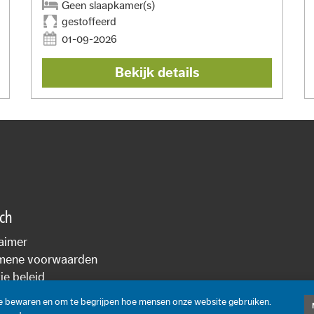
Geen slaapkamer(s)
gestoffeerd
01-09-2026
Bekijk details
sch
aimer
mene voorwaarden
e beleid
cyverklaring
te bewaren en om te begrijpen hoe mensen onze website gebruiken.